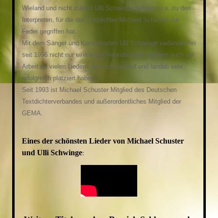
Wieland und nicht zuletzt Ulli Schwinge gehören u.a. zu den
Interpreten, für die der Textdichter Michael Schuster zur
Feder gegriffen hat.
Mit dem Sänger und Komponisten Ulli Schwinge verbindet ihn
seit 1996 nicht nur eine enge Freundschaft, sondern auch die
Arbeit an vielen Liedern, die sich landauf und landab sehr
erfolgreich platziert haben.
Seit 1993 ist Michael Schuster Mitglied des Deutschen
Textdichterverbandes und außerordentliches Mitglied der
GEMA.
Eines der schönsten Lieder von Michael Schuster
und Ulli Schwinge
: